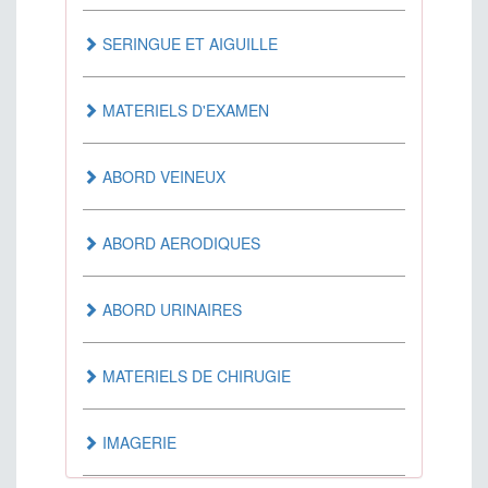
ANTI-SPASMODIQUE
SERINGUE ET AIGUILLE
AUTRES
MATERIELS D'EXAMEN
MEDICAMENTS AGISSANT SUR LE SANG
ABORD VEINEUX
MEDICAMENTS AGISSANT SUR LE
ABORD AERODIQUES
SYSTEME CARDIOVASCULAIRE
ABORD URINAIRES
MEDICAMENTS DERMATOLOGIQUES
MATERIELS DE CHIRUGIE
MEDICAMENTS DU TUBE DIGESTIF
IMAGERIE
MEDICAMENTS ET PRODUITS POUR LA
DYALISE