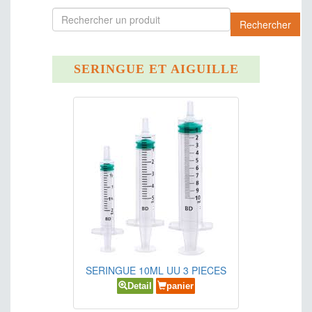
DENTAIRE
Rechercher
ORL
LABORATOIRE
SERINGUE ET AIGUILLE
OXYTOCIQUES
FILS DE SITURE
PLANIFICATION FAMILIALE
MATERIELS DIVERS
PREPARATIONS IMMUNOLOGIQUES
MEDICAMENTS DIVERS
PREPRATIONS UTILISEES EN
OPHTALMOLOGIE
PSYCHOTROPES ET PSYCHOSTIMULANT
SERINGUE 10ML UU 3 PIECES
Detail
panier
SOLUTES