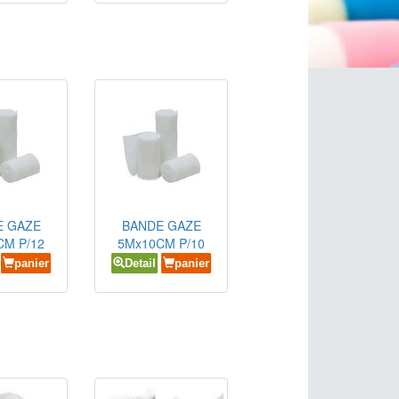
E GAZE
BANDE GAZE
CM P/12
5Mx10CM P/10
panier
Detail
panier