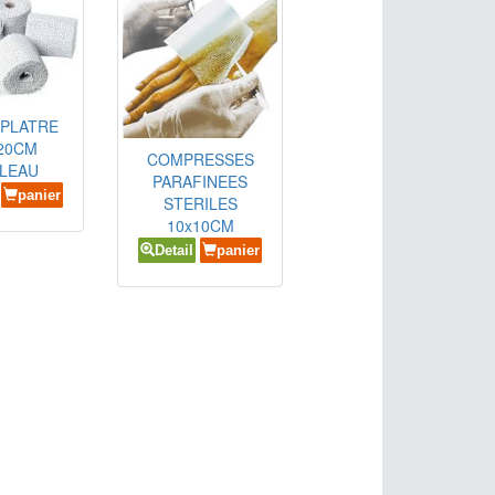
 PLATRE
20CM
COMPRESSES
LEAU
PARAFINEES
panier
STERILES
10x10CM
Detail
panier