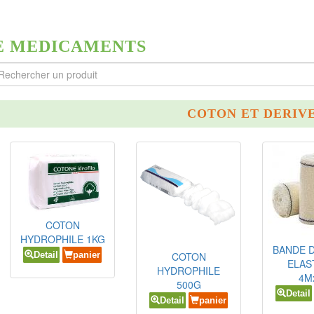
E MEDICAMENTS
COTON ET DERIV
COTON
HYDROPHILE 1KG
BANDE 
COTON
Detail
panier
ELAS
HYDROPHILE
4M
500G
Detail
Detail
panier