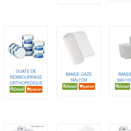
OUATE DE
BANDE GAZE
BAND
REMBOURRAGE
5Mx7CM
5Mx10
ORTHOPEDIQUE
Detail
panier
Detail
Detail
panier