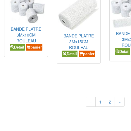
BANDE PLATRE
BANDE
3Mx10CM
BANDE PLATRE
3Mx
ROULEAU
3Mx15CM
ROU
ROULEAU
Detail
panier
Detail
Detail
panier
«
1
2
»