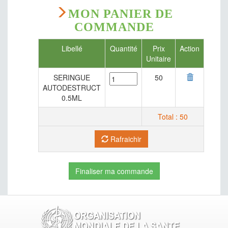
DENTAIRE
MON PANIER DE
ORL
COMMANDE
LABORATOIRE
Libellé
Quantité
Prix
Action
OXYTOCIQUES
Unitaire
FILS DE SITURE
SERINGUE
50
PLANIFICATION FAMILIALE
AUTODESTRUCT
0.5ML
MATERIELS DIVERS
Total : 50
PREPARATIONS IMMUNOLOGIQUES
MEDICAMENTS DIVERS
Rafraichir
PREPRATIONS UTILISEES EN
OPHTALMOLOGIE
Finaliser ma commande
PSYCHOTROPES ET PSYCHOSTIMULANT
SOLUTES