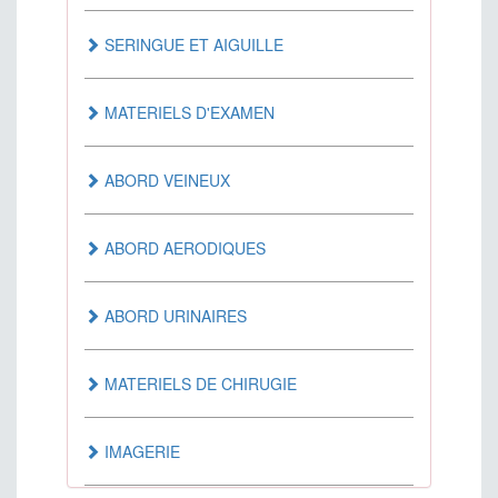
ANTI-SPASMODIQUE
SERINGUE ET AIGUILLE
AUTRES
MATERIELS D'EXAMEN
MEDICAMENTS AGISSANT SUR LE SANG
ABORD VEINEUX
MEDICAMENTS AGISSANT SUR LE
ABORD AERODIQUES
SYSTEME CARDIOVASCULAIRE
ABORD URINAIRES
MEDICAMENTS DERMATOLOGIQUES
MATERIELS DE CHIRUGIE
MEDICAMENTS DU TUBE DIGESTIF
IMAGERIE
MEDICAMENTS ET PRODUITS POUR LA
DYALISE