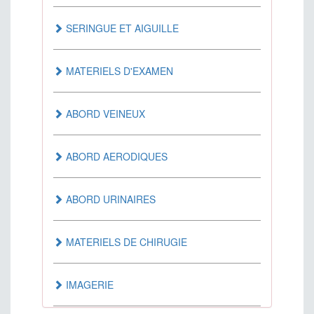
ANTI-SPASMODIQUE
SERINGUE ET AIGUILLE
AUTRES
MATERIELS D'EXAMEN
MEDICAMENTS AGISSANT SUR LE SANG
ABORD VEINEUX
MEDICAMENTS AGISSANT SUR LE
ABORD AERODIQUES
SYSTEME CARDIOVASCULAIRE
ABORD URINAIRES
MEDICAMENTS DERMATOLOGIQUES
MATERIELS DE CHIRUGIE
MEDICAMENTS DU TUBE DIGESTIF
IMAGERIE
MEDICAMENTS ET PRODUITS POUR LA
DYALISE