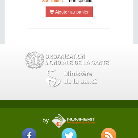
Spécialités :
non specifié
Ajouter au panier
SOLVANTS
STUPEFIANTS
VITAMINES ET SELS MINERAUX