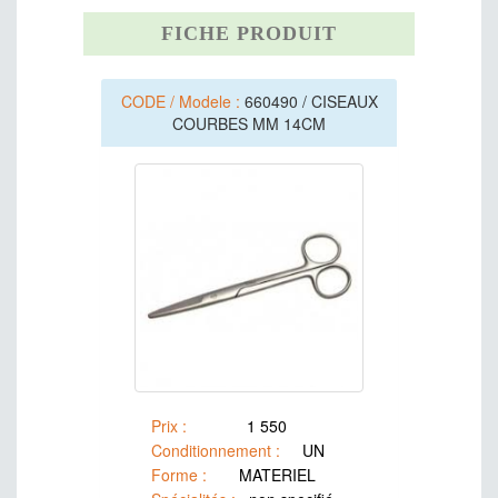
DENTAIRE
FICHE PRODUIT
ORL
LABORATOIRE
CODE / Modele :
660490 / CISEAUX
OXYTOCIQUES
COURBES MM 14CM
FILS DE SITURE
PLANIFICATION FAMILIALE
MATERIELS DIVERS
PREPARATIONS IMMUNOLOGIQUES
MEDICAMENTS DIVERS
PREPRATIONS UTILISEES EN
OPHTALMOLOGIE
PSYCHOTROPES ET PSYCHOSTIMULANT
Prix :
1 550
Conditionnement :
UN
Forme :
MATERIEL
SOLUTES