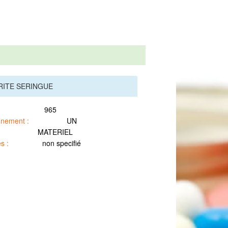
URITE SERINGUE
965
nnement :
UN
MATERIEL
s :
non specifié